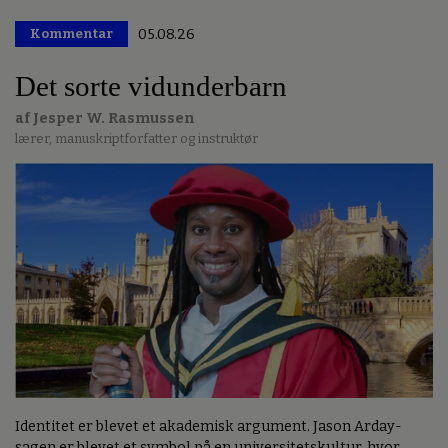
Kommentar
05.08.26
Premium
Det sorte vidunderbarn
af Jesper W. Rasmussen
lærer, manuskriptforfatter og instruktør
Identitet er blevet et akademisk argument. Jason Arday-
sagen er blevet et symbol på en universitetskultur, hvor