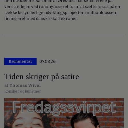
Den udskældte 'Baronen af Øresund' har skabt vrede på
venstrefløjen ved i anonymiseret form at sætte fokus på en
række besynderlige udviklingsprojekter i millionklassen
finansieret med danske skattekroner.
Kommentar
07.08.26
Premium
Tiden skriger på satire
af Thomas Wivel
Komiker og kunstner