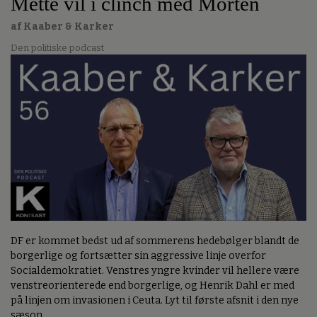
Mette vil i clinch med Morten
af Kaaber & Karker
Den politiske podcast
DF er kommet bedst ud af sommerens hedebølger blandt de
borgerlige og fortsætter sin aggressive linje overfor
Socialdemokratiet. Venstres yngre kvinder vil hellere være
venstreorienterede end borgerlige, og Henrik Dahl er med
på linjen om invasionen i Ceuta. Lyt til første afsnit i den nye
sæson.