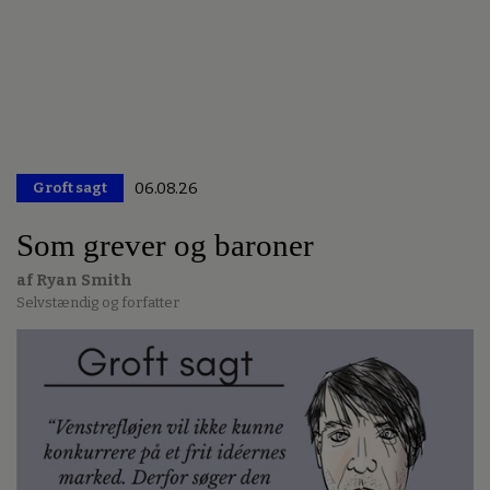
Groft sagt
06.08.26
Premium
Som grever og baroner
af Ryan Smith
Selvstændig og forfatter