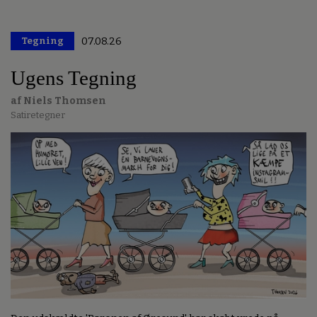
Tegning
07.08.26
Ugens Tegning
af Niels Thomsen
Satiretegner