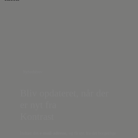
Nyhedsbrev
Bliv opdateret, når der
er nyt fra
Kontrast
Indtast din
e-mail-adresse,
og få nyt fra det borgerlige