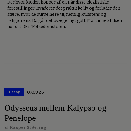
Der hvor kæden hopper af, er, når disse idealistiske
forestillinger invaderer det praktiske liv og forlader den
sfære, hvor de burde høre til, nemlig kunstens og
religionens. Da går det uvægerligt galt. Marianne Stidsen
har set DR's 'Folkedomstolen'.
Essay
07.08.26
Premium
Odysseus mellem Kalypso og
Penelope
af Kasper Støvring